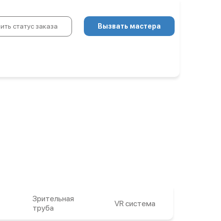
ить статус заказа
Вызвать мастера
Зрительная
VR система
Фотоап
труба