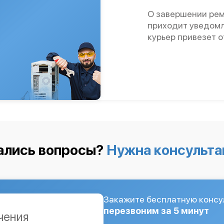
О завершении рем
приходит уведомл
курьер привезет 
ались вопросы?
Нужна консульта
Закажите бесплатную консу
перезвоним за 5 минут
чения