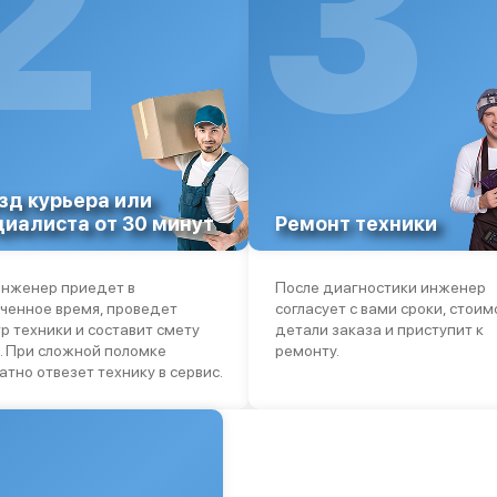
2
3
зд курьера или
циалиста от 30 минут
Ремонт техники
нженер приедет в
После диагностики инженер
ченное время, проведет
согласует с вами сроки, стоим
р техники и составит смету
детали заказа и приступит к
. При сложной поломке
ремонту.
атно отвезет технику в сервис.