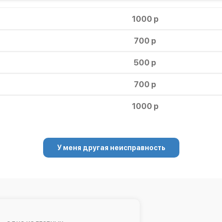
1000 р
700 р
500 р
700 р
1000 р
У меня другая неисправность