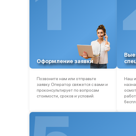
1
Вые
Оформление заявки
спе
Позвоните нам или отправьте
Наш и
заявку. Оператор свяжется с вами и
назна
проконсультирует по вопросам
осмот
стоимости, сроков и условий.
работ
беспл